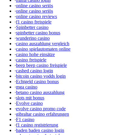
·
mafia casino login
·
online casino seriös
·
online casino seriös
·
online casino reviews
·
f1 casino freispiele
·
Spinbetter casino
·
spinbetter casino bonus
·
wunderino casino
·
casino auszahlung vergleich
·
casino spielautomaten online
·
casino hohe einsätze
·
casino freispiele
·
beep beep casino freispiele
·
cashed casino login
·
bitcoin casino vodds login
·
Echtgeld casino bonus
·
mga casino
·
betano casino auszahlung
·
slots mit bonus
·
Evolve casino
·
evolve casino promo code
·
gibraltar casino erfahrungen
·
F1 casino
·
f1 casino registrierung
·
baden baden casino login