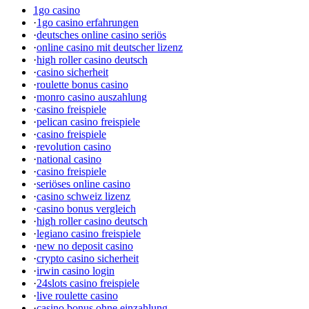
1go casino
·
1go casino erfahrungen
·
deutsches online casino seriös
·
online casino mit deutscher lizenz
·
high roller casino deutsch
·
casino sicherheit
·
roulette bonus casino
·
monro casino auszahlung
·
casino freispiele
·
pelican casino freispiele
·
casino freispiele
·
revolution casino
·
national casino
·
casino freispiele
·
seriöses online casino
·
casino schweiz lizenz
·
casino bonus vergleich
·
high roller casino deutsch
·
legiano casino freispiele
·
new no deposit casino
·
crypto casino sicherheit
·
irwin casino login
·
24slots casino freispiele
·
live roulette casino
·
casino bonus ohne einzahlung