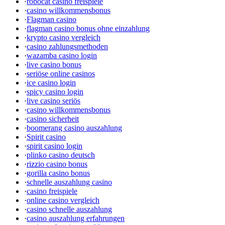
·
robocat casino freispiele
·
casino willkommensbonus
·
Flagman casino
·
flagman casino bonus ohne einzahlung
·
krypto casino vergleich
·
casino zahlungsmethoden
·
wazamba casino login
·
live casino bonus
·
seriöse online casinos
·
ice casino login
·
spicy casino login
·
live casino seriös
·
casino willkommensbonus
·
casino sicherheit
·
boomerang casino auszahlung
·
Spirit casino
·
spirit casino login
·
plinko casino deutsch
·
rizzio casino bonus
·
gorilla casino bonus
·
schnelle auszahlung casino
·
casino freispiele
·
online casino vergleich
·
casino schnelle auszahlung
·
casino auszahlung erfahrungen