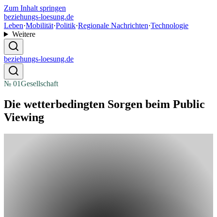
Zum Inhalt springen
beziehungs-loesung.de
Leben
·
Mobilität
·
Politik
·
Regionale Nachrichten
·
Technologie
Weitere
beziehungs-loesung.de
№
01
Gesellschaft
Die wetterbedingten Sorgen beim Public
Viewing