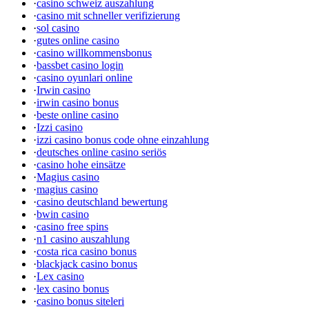
·
casino schweiz auszahlung
·
casino mit schneller verifizierung
·
sol casino
·
gutes online casino
·
casino willkommensbonus
·
bassbet casino login
·
casino oyunlari online
·
Irwin casino
·
irwin casino bonus
·
beste online casino
·
Izzi casino
·
izzi casino bonus code ohne einzahlung
·
deutsches online casino seriös
·
casino hohe einsätze
·
Magius casino
·
magius casino
·
casino deutschland bewertung
·
bwin casino
·
casino free spins
·
n1 casino auszahlung
·
costa rica casino bonus
·
blackjack casino bonus
·
Lex casino
·
lex casino bonus
·
casino bonus siteleri