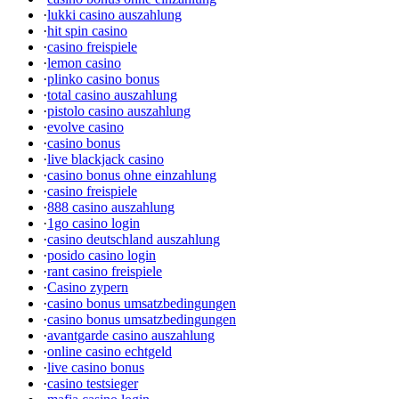
·
lukki casino auszahlung
·
hit spin casino
·
casino freispiele
·
lemon casino
·
plinko casino bonus
·
total casino auszahlung
·
pistolo casino auszahlung
·
evolve casino
·
casino bonus
·
live blackjack casino
·
casino bonus ohne einzahlung
·
casino freispiele
·
888 casino auszahlung
·
1go casino login
·
casino deutschland auszahlung
·
posido casino login
·
rant casino freispiele
·
Casino zypern
·
casino bonus umsatzbedingungen
·
casino bonus umsatzbedingungen
·
avantgarde casino auszahlung
·
online casino echtgeld
·
live casino bonus
·
casino testsieger