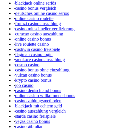
·
blackjack online seriös
·
casino bonus vergleich
·
deutsches online casino seriös
·
online casino roulette
·
frumzi casino auszahlung
·
casino mit schneller verifizierung
·
curacao casino auszahlung
·
online casino bonus
·
live roulette casino
·
cashwin casino freispiele
·
flagman casino login
·
smokace casino auszahlung
·
cosmo casino
·
casino bonus ohne einzahlung
·
vulcan casino bonus
·
krypto casino bonus
·
joo casino
·
casino deutschland bonus
·
online casino willkommensbonus
·
casino zahlungsmethoden
·
blackjack mit echtem geld
·
casino auszahlung vergleich
·
starda casino freispiele
·
vegas casino bonus
·
casino gibraltar