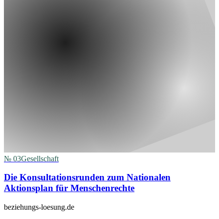
№
03
Gesellschaft
Die Konsultationsrunden zum Nationalen
Aktionsplan für Menschenrechte
beziehungs-loesung.de