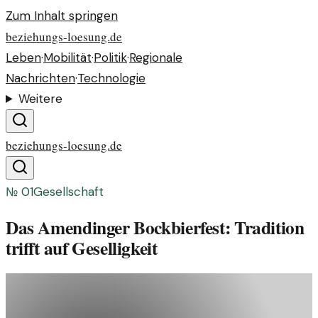
Zum Inhalt springen
beziehungs-loesung.de
Leben
·
Mobilität
·
Politik
·
Regionale
Nachrichten
·
Technologie
Weitere
beziehungs-loesung.de
№
01
Gesellschaft
Das Amendinger Bockbierfest: Tradition
trifft auf Geselligkeit