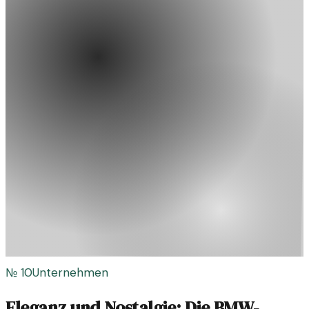
№
10
Unternehmen
Eleganz und Nostalgie: Die BMW-