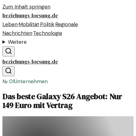
Zum Inhalt springen
beziehungs-loesung.de
Leben
·
Mobilität
·
Politik
·
Regionale
Nachrichten
·
Technologie
Weitere
beziehungs-loesung.de
№
01
Unternehmen
Das beste Galaxy S26 Angebot: Nur
149 Euro mit Vertrag