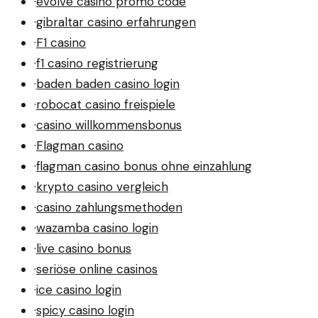
·
evolve casino promo code
·
gibraltar casino erfahrungen
·
F1 casino
·
f1 casino registrierung
·
baden baden casino login
·
robocat casino freispiele
·
casino willkommensbonus
·
Flagman casino
·
flagman casino bonus ohne einzahlung
·
krypto casino vergleich
·
casino zahlungsmethoden
·
wazamba casino login
·
live casino bonus
·
seriöse online casinos
·
ice casino login
·
spicy casino login