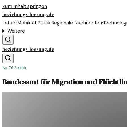
Zum Inhalt springen
beziehungs-loesung.de
Leben
·
Mobilität
·
Politik
·
Regionale Nachrichten
·
Technolog
Weitere
beziehungs-loesung.de
№
01
Politik
Bundesamt für Migration und Flüchtling