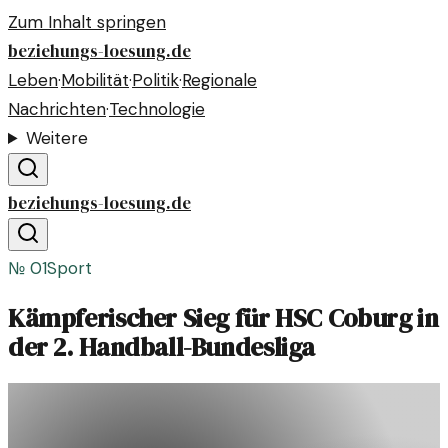
Zum Inhalt springen
beziehungs-loesung.de
Leben
·
Mobilität
·
Politik
·
Regionale
Nachrichten
·
Technologie
Weitere
beziehungs-loesung.de
№
01
Sport
Kämpferischer Sieg für HSC Coburg in
der 2. Handball-Bundesliga