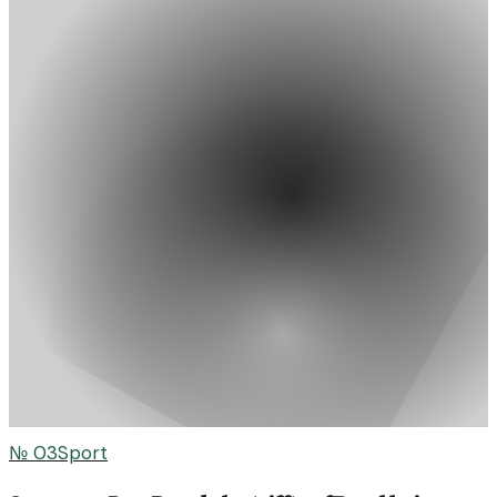
№
03
Sport