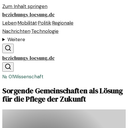
Zum Inhalt springen
beziehungs-loesung.de
Leben
·
Mobilität
·
Politik
·
Regionale
Nachrichten
·
Technologie
Weitere
beziehungs-loesung.de
№
01
Wissenschaft
Sorgende Gemeinschaften als Lösung
für die Pflege der Zukunft